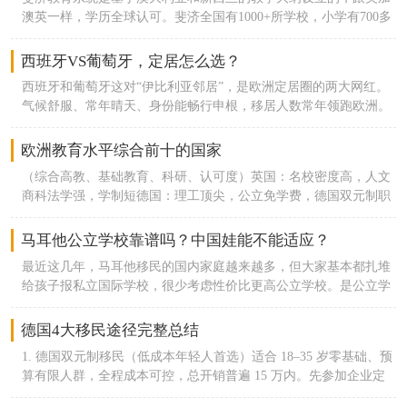
首选：一人办理，配偶 + 21 岁以下未婚子女随行；满足居住要求可
十年净新增约 9.8 万餐饮、轻工、留学移民持续流入；家庭团聚移
澳英一样，学历全球认可。斐济全国有1000+所学校，小学有700多
走华侨生联考，低分冲刺国内本科名校。
民增量突出。5. 德国｜十年净新增约 7.4 万务工、高校留学为主，
所，中学170所，教育体系相对完善。我们中国家庭过去一般读华
汉堡、杜塞尔多夫商贸华人增长；技术移民占比逐年提升。6. 希腊
人学校，或者国际学校。楠迪国际学校和ACE国际学校，这两所是
西班牙VS葡萄牙，定居怎么选？
｜十年净新增约 6.9 万黄金签证核心目的地，2013希腊移民购房永
比较好的国际学校。因为与新澳的教育体系适配，所以在升学规划
居政策引爆华人投资；十年主申 + 附属家庭累计超 3.4 万华人获
西班牙和葡萄牙这对“伊比利亚邻居”，是欧洲定居圈的两大网红。
中，去这两个国家也相对容易。如果要参加华侨生，那在5年内住
批，叠加留学、商务定居，是近十年涨幅最高南欧国家。7. 葡萄牙
气候舒服、常年晴天、身份能畅行申根，移居人数常年领跑欧洲。
30个月就有报名资格。斐济合法居留许可Residence Permit on
｜十年净新增约 5.7 万葡萄牙移民主要依托黄金签证 + D7 双渠
但俩邻居还是略有不同，今天就从拿身份难度、生活成本、教育、
Assured Income，斐济移民根据《2007年移民条例》第48条的规
道，中产家庭养老、子女教育移民为主力8. 匈牙利｜十年净新增约
医疗、居住体验、城市环境六个维度，帮你精准挑到适配自己的定
欧洲教育水平综合前十的国家
定，可以将拥有保证收入的居留许可签发给在斐济群岛以外拥有资
4.5 万中欧商贸枢纽，小商品批发、跨境电商移民集中；低门槛居
居地。一、拿身份难易：葡萄牙选择多，西班牙更挑人两国都能办
产的人。投资要求在斐济银行开户存款10万斐济币（约33万人民
（综合高教、基础教育、科研、认可度）英国：名校密度高，人文
留吸引大量中小创业者。9. 荷兰｜十年净新增约 3.9 万鹿特丹、阿
居留、拿永居、入籍，但门槛差距肉眼可见。葡萄牙移民有D1、
币，换美金汇的话约不到5万美金），身份取得以后就可以退出申
商科法学强，学制短德国：理工顶尖，公立免学费，德国双元制职
姆斯特丹物流、餐饮华人稳定扩容，留学转永居渠道成熟，西欧低
D2、D7（非营利）、甚至还可以通过黄金签证途径，可以说选择很
请人要求主申45岁以上身体健康无犯罪记录国内存款证明不低于50
教完善瑞士：联邦理工全球顶尖，酒店管理、金融王牌芬兰：全球
压力定居选择。10.马耳他｜十年净新增约 3.1 万马耳他MPRP，全
多元。养老的，创业的，工作的，想投资的都有适合自己的方式。
万人民币
基础教育第一，均衡素质教育荷兰：英语授课最多，国际化程度欧
球 87% 永居申请人为中国人；主申 + 附属家属累计超 7500 个华人
马耳他公立学校靠谱吗？中国娃能不能适应？
反观西班牙，黄金签证关停后，几乎只留了非营利签证这个途径，
洲第一瑞典：高新科技、可持续发展、福利教育法国：艺术、数
家庭获批，体量挤进前十，以身份规划家庭为主。
而且门槛比葡萄牙高了3倍。更重要的，葡萄牙无论何种方式，获
最近这几年，马耳他移民的国内家庭越来越多，但大家基本都扎堆
学、基础科研顶尖丹麦：教育公平，设计、生物医药强势挪威：免
批后都可以本地打工、做生意，不锁死人生可能性。而西班牙拿了
给孩子报私立国际学校，很少考虑性价比更高公立学校。是公立学
费高等教育，海洋、能源学科突出爱尔兰：计算机、软件工程欧洲
签证也不能在本地工作，只能纯花钱养老。再说身份升级的难度，
校质量不行？还是不适合中国宝宝？其实实话说，马耳他公立学校
顶尖，企业资源多其中德国移民，爱尔兰移民是可行性较高的地方
葡萄牙规则更松弛。合法居留满5年就能申葡萄牙绿卡，黄金签证
性价比拉满，特别适合打算长期定居、不想花大价钱读私校的家
德国4大移民途径完整总结
每年只需要住7天，其余途径每年住183天。几乎没有居住捆绑压
庭。只不过很多人不了解，加之很多小孩在国内接受的也是国际教
力，入籍也简单。西班牙是定居卷王，永居要5年内累计住满4年2
1. 德国双元制移民（低成本年轻人首选）适合 18–35 岁零基础、预
育，觉得过去读同样体系的学校更容易适应。- 简单介绍马耳他公
个月，常规入籍更是要10年内住满8年半。二、生活成本：葡萄牙
算有限人群，全程成本可控，总开销普遍 15 万内。先参加企业定
立教育马耳他共有10个学区，每个学区都有7-8所小学，2-3所中
省钱，西班牙大城烧钱、小城划算葡萄牙整体物价更低，西班牙两
向职业培训，培训期企业按月发放生活补贴，结业直接签约雇主拿
学。教育资源非常丰富，平均每平方公里就有一所以上的学校。学